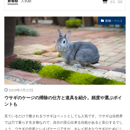
新着順
人気順
動物・ペット
2019年7月17日
ウサギのケージの掃除の仕方と道具を紹介。頻度や選ぶポイ
ントも
見ているだけで癒されるウサギはペットとしても人気です。ウサギは自然界
では穴で暮らす生き物なので、自分の安心出来る住処があると安心するでし
ょう。ウサギの住処といえばケージですが、キレイ好きなウサギのためにし