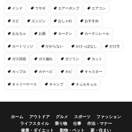
インド
ウサギ
エアーポンプ
エアコン
エビ
エンジン
おしゃれ
おすすめ
おもちゃ
お腹
カーテン
カーテンレール
カートリッジ
かからない
かけっぱなし
かけ方
ガス回収
ガス漏れ
ガソリン
カット
カップル
カナヘビ
カビ
キャスター
キャリーケース
キャンプ
キュルキュル
ホーム
アウトドア
グルメ
スポーツ
ファッション
ライフスタイル
乗り物
仕事
作法・マナー
健康・ダイエット
動物・ペット
家・住まい