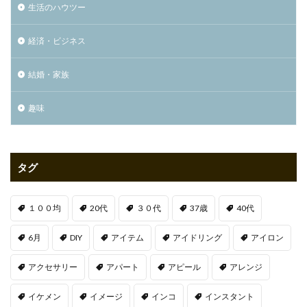
生活のハウツー
経済・ビジネス
結婚・家族
趣味
タグ
１００均
20代
３０代
37歳
40代
6月
DIY
アイテム
アイドリング
アイロン
アクセサリー
アパート
アピール
アレンジ
イケメン
イメージ
インコ
インスタント