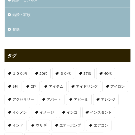
結婚・家族
趣味
タグ
１００均
20代
３０代
37歳
40代
6月
DIY
アイテム
アイドリング
アイロン
アクセサリー
アパート
アピール
アレンジ
イケメン
イメージ
インコ
インスタント
インド
ウサギ
エアーポンプ
エアコン