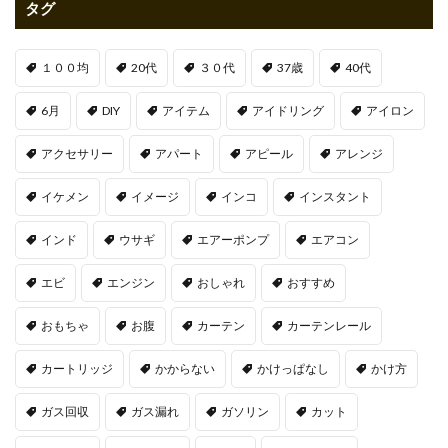
タグ
１００均
20代
３０代
37歳
40代
6月
DIY
アイテム
アイドリング
アイロン
アクセサリー
アパート
アピール
アレンジ
イケメン
イメージ
インコ
インスタント
インド
ウサギ
エアーポンプ
エアコン
エビ
エンジン
おしゃれ
おすすめ
おもちゃ
お腹
カーテン
カーテンレール
カートリッジ
かからない
かけっぱなし
かけ方
ガス回収
ガス漏れ
ガソリン
カット