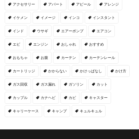
アクセサリー
アパート
アピール
アレンジ
イケメン
イメージ
インコ
インスタント
インド
ウサギ
エアーポンプ
エアコン
エビ
エンジン
おしゃれ
おすすめ
おもちゃ
お腹
カーテン
カーテンレール
カートリッジ
かからない
かけっぱなし
かけ方
ガス回収
ガス漏れ
ガソリン
カット
カップル
カナヘビ
カビ
キャスター
キャリーケース
キャンプ
キュルキュル