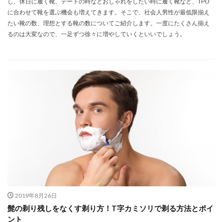
し、休日に履く靴、デートの時などおしゃれをしたい時に履く靴など、TPO
に合わせて靴を選ぶ機会も増えてきます。そこで、社会人男性が最低限揃え
たい靴の数、理想とする靴の数についてご紹介します。一度にたくさん揃え
るのは大変なので、一足ずつ徐々に増やしていくといいでしょう。
2019年8月26日
髭の剃り残しをなくす剃り方！T字カミソリで剃る方法とポイ
ント