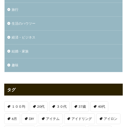
旅行
生活のハウツー
経済・ビジネス
結婚・家族
趣味
タグ
１００均
20代
３０代
37歳
40代
6月
DIY
アイテム
アイドリング
アイロン