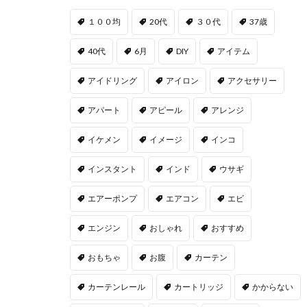
１００均
20代
３０代
37歳
40代
6月
DIY
アイテム
アイドリング
アイロン
アクセサリー
アパート
アピール
アレンジ
イケメン
イメージ
インコ
インスタント
インド
ウサギ
エアーポンプ
エアコン
エビ
エンジン
おしゃれ
おすすめ
おもちゃ
お腹
カーテン
カーテンレール
カートリッジ
かからない