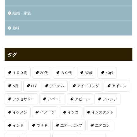
結婚・家族
趣味
タグ
１００均
20代
３０代
37歳
40代
6月
DIY
アイテム
アイドリング
アイロン
アクセサリー
アパート
アピール
アレンジ
イケメン
イメージ
インコ
インスタント
インド
ウサギ
エアーポンプ
エアコン