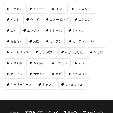
イケメン
イメージ
インコ
インスタント
インド
ウサギ
エアーポンプ
エアコン
エビ
エンジン
おしゃれ
おすすめ
おもちゃ
お腹
カーテン
カーテンレール
カートリッジ
かからない
かけっぱなし
かけ方
ガス回収
ガス漏れ
ガソリン
カット
カップル
カナヘビ
カビ
キャスター
キャリーケース
キャンプ
キュルキュル
ホーム
アウトドア
グルメ
スポーツ
ファッション