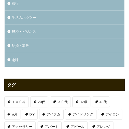
旅行
生活のハウツー
経済・ビジネス
結婚・家族
趣味
タグ
１００均
20代
３０代
37歳
40代
6月
DIY
アイテム
アイドリング
アイロン
アクセサリー
アパート
アピール
アレンジ