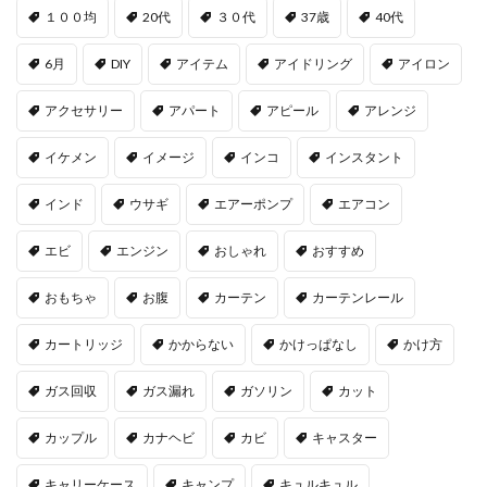
１００均
20代
３０代
37歳
40代
6月
DIY
アイテム
アイドリング
アイロン
アクセサリー
アパート
アピール
アレンジ
イケメン
イメージ
インコ
インスタント
インド
ウサギ
エアーポンプ
エアコン
エビ
エンジン
おしゃれ
おすすめ
おもちゃ
お腹
カーテン
カーテンレール
カートリッジ
かからない
かけっぱなし
かけ方
ガス回収
ガス漏れ
ガソリン
カット
カップル
カナヘビ
カビ
キャスター
キャリーケース
キャンプ
キュルキュル