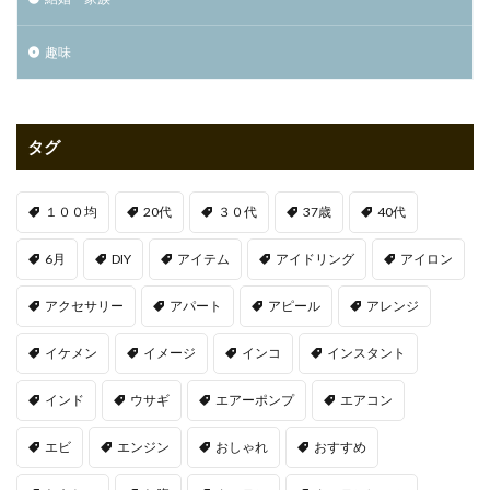
趣味
タグ
１００均
20代
３０代
37歳
40代
6月
DIY
アイテム
アイドリング
アイロン
アクセサリー
アパート
アピール
アレンジ
イケメン
イメージ
インコ
インスタント
インド
ウサギ
エアーポンプ
エアコン
エビ
エンジン
おしゃれ
おすすめ