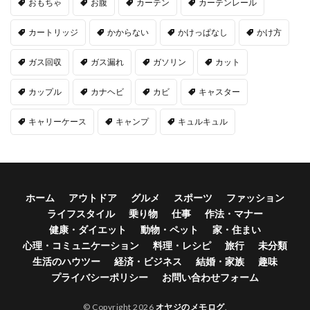
おもちゃ
お腹
カーテン
カーテンレール
カートリッジ
かからない
かけっぱなし
かけ方
ガス回収
ガス漏れ
ガソリン
カット
カップル
カナヘビ
カビ
キャスター
キャリーケース
キャンプ
キュルキュル
ホーム
アウトドア
グルメ
スポーツ
ファッション
ライフスタイル
乗り物
仕事
作法・マナー
健康・ダイエット
動物・ペット
家・住まい
心理・コミュニケーション
料理・レシピ
旅行
未分類
生活のハウツー
経済・ビジネス
結婚・家族
趣味
プライバシーポリシー
お問い合わせフォーム
© Copyright 2026
オヤジのメモログ
.