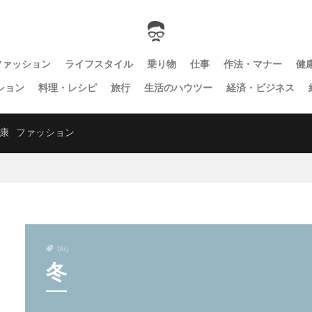
ファッション
ライフスタイル
乗り物
仕事
作法・マナー
健
ション
料理・レシピ
旅行
生活のハウツー
経済・ビジネス
康
ファッション
TAG
冬