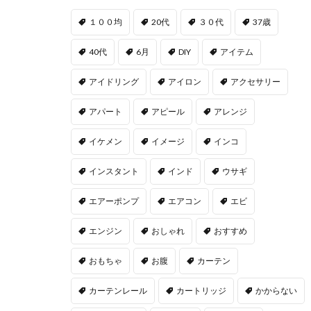
１００均
20代
３０代
37歳
40代
6月
DIY
アイテム
アイドリング
アイロン
アクセサリー
アパート
アピール
アレンジ
イケメン
イメージ
インコ
インスタント
インド
ウサギ
エアーポンプ
エアコン
エビ
エンジン
おしゃれ
おすすめ
おもちゃ
お腹
カーテン
カーテンレール
カートリッジ
かからない