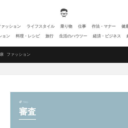
ファッション
ライフスタイル
乗り物
仕事
作法・マナー
健
ション
料理・レシピ
旅行
生活のハウツー
経済・ビジネス
康
ファッション
TAG
審査