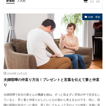
新着順
人気順
結婚・家族
2019年11月1日
夫婦喧嘩の仲直り方法！プレゼントと言葉を伝えて妻と仲直
り
夫婦喧嘩で自分の奥さんの機嫌を損ね、ずっと気まずい空気の中で生活をし
ていると、早く妻と仲直りがしたいと心の底から考えるものです。特に、喧
嘩の原因が自分だった場合、早く許してもらって元のような仲良し夫婦に戻