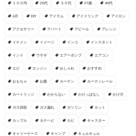
１００均
20代
３０代
37歳
40代
6月
DIY
アイテム
アイドリング
アイロン
アクセサリー
アパート
アピール
アレンジ
イケメン
イメージ
インコ
インスタント
インド
ウサギ
エアーポンプ
エアコン
エビ
エンジン
おしゃれ
おすすめ
おもちゃ
お腹
カーテン
カーテンレール
カートリッジ
かからない
かけっぱなし
かけ方
ガス回収
ガス漏れ
ガソリン
カット
カップル
カナヘビ
カビ
キャスター
キャリーケース
キャンプ
キュルキュル