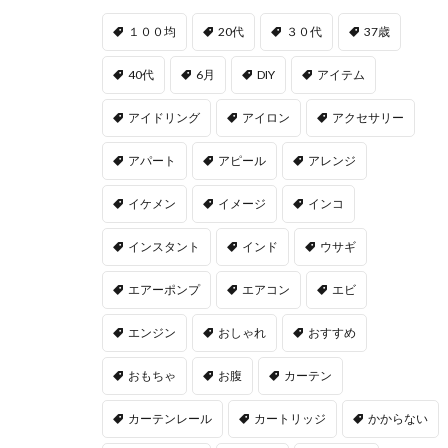
１００均
20代
３０代
37歳
40代
6月
DIY
アイテム
アイドリング
アイロン
アクセサリー
アパート
アピール
アレンジ
イケメン
イメージ
インコ
インスタント
インド
ウサギ
エアーポンプ
エアコン
エビ
エンジン
おしゃれ
おすすめ
おもちゃ
お腹
カーテン
カーテンレール
カートリッジ
かからない