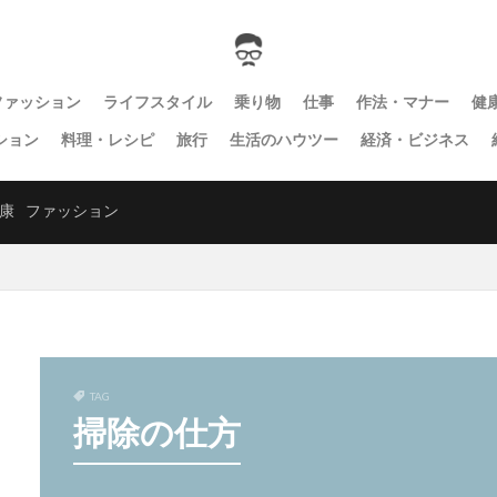
ファッション
ライフスタイル
乗り物
仕事
作法・マナー
健
ション
料理・レシピ
旅行
生活のハウツー
経済・ビジネス
康
ファッション
TAG
掃除の仕方