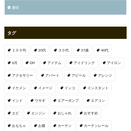
趣味
タグ
１００均
20代
３０代
37歳
40代
6月
DIY
アイテム
アイドリング
アイロン
アクセサリー
アパート
アピール
アレンジ
イケメン
イメージ
インコ
インスタント
インド
ウサギ
エアーポンプ
エアコン
エビ
エンジン
おしゃれ
おすすめ
おもちゃ
お腹
カーテン
カーテンレール