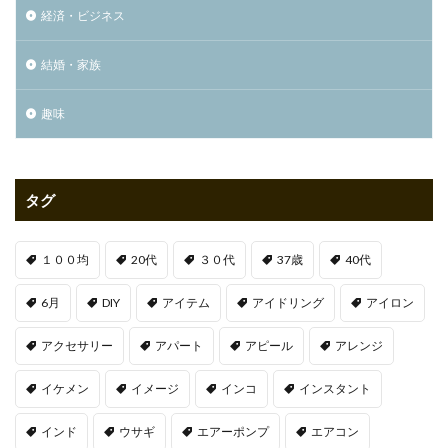
経済・ビジネス
結婚・家族
趣味
タグ
１００均
20代
３０代
37歳
40代
6月
DIY
アイテム
アイドリング
アイロン
アクセサリー
アパート
アピール
アレンジ
イケメン
イメージ
インコ
インスタント
インド
ウサギ
エアーポンプ
エアコン