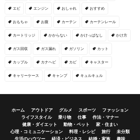
エビ
エンジン
おしゃれ
おすすめ
おもちゃ
お腹
カーテン
カーテンレール
カートリッジ
かからない
かけっぱなし
かけ方
ガス回収
ガス漏れ
ガソリン
カット
カップル
カナヘビ
カビ
キャスター
キャリーケース
キャンプ
キュルキュル
ホーム
アウトドア
グルメ
スポーツ
ファッション
ライフスタイル
乗り物
仕事
作法・マナー
健康・ダイエット
動物・ペット
家・住まい
心理・コミュニケーション
料理・レシピ
旅行
未分類
生活のハウツー
経済・ビジネス
結婚・家族
趣味