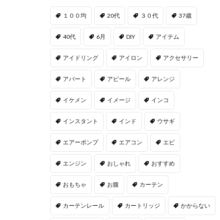
１００均
20代
３０代
37歳
40代
6月
DIY
アイテム
アイドリング
アイロン
アクセサリー
アパート
アピール
アレンジ
イケメン
イメージ
インコ
インスタント
インド
ウサギ
エアーポンプ
エアコン
エビ
エンジン
おしゃれ
おすすめ
おもちゃ
お腹
カーテン
カーテンレール
カートリッジ
かからない