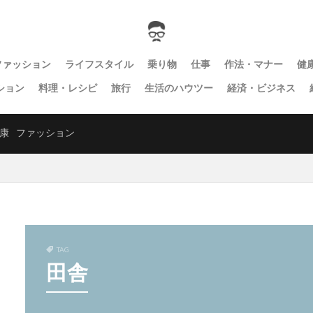
ファッション
ライフスタイル
乗り物
仕事
作法・マナー
健
ション
料理・レシピ
旅行
生活のハウツー
経済・ビジネス
康
ファッション
TAG
田舎