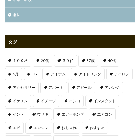
趣味
タグ
１００均
20代
３０代
37歳
40代
6月
DIY
アイテム
アイドリング
アイロン
アクセサリー
アパート
アピール
アレンジ
イケメン
イメージ
インコ
インスタント
インド
ウサギ
エアーポンプ
エアコン
エビ
エンジン
おしゃれ
おすすめ