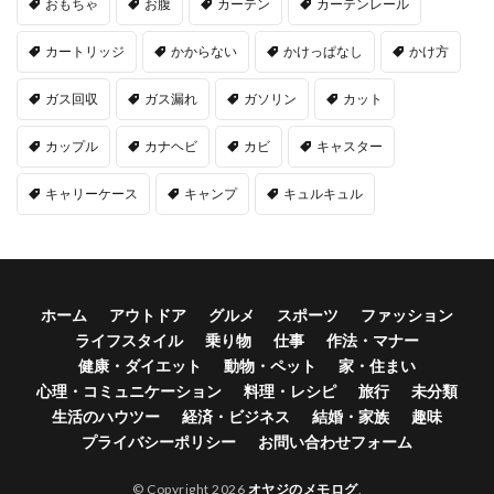
おもちゃ
お腹
カーテン
カーテンレール
カートリッジ
かからない
かけっぱなし
かけ方
ガス回収
ガス漏れ
ガソリン
カット
カップル
カナヘビ
カビ
キャスター
キャリーケース
キャンプ
キュルキュル
ホーム
アウトドア
グルメ
スポーツ
ファッション
ライフスタイル
乗り物
仕事
作法・マナー
健康・ダイエット
動物・ペット
家・住まい
心理・コミュニケーション
料理・レシピ
旅行
未分類
生活のハウツー
経済・ビジネス
結婚・家族
趣味
プライバシーポリシー
お問い合わせフォーム
© Copyright 2026
オヤジのメモログ
.