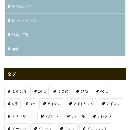
生活のハウツー
経済・ビジネス
結婚・家族
趣味
タグ
１００均
20代
３０代
37歳
40代
6月
DIY
アイテム
アイドリング
アイロン
アクセサリー
アパート
アピール
アレンジ
イケメン
イメージ
インコ
インスタント