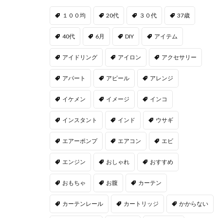
１００均
20代
３０代
37歳
40代
6月
DIY
アイテム
アイドリング
アイロン
アクセサリー
アパート
アピール
アレンジ
イケメン
イメージ
インコ
インスタント
インド
ウサギ
エアーポンプ
エアコン
エビ
エンジン
おしゃれ
おすすめ
おもちゃ
お腹
カーテン
カーテンレール
カートリッジ
かからない