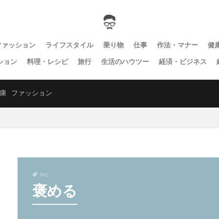
ファッション
ライフスタイル
乗り物
仕事
作法・マナー
健
ション
料理・レシピ
旅行
生活のハウツー
経済・ビジネス
康
ファッション
TAG
褒める