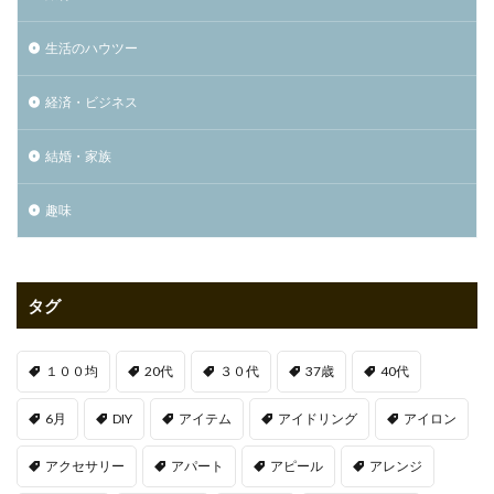
生活のハウツー
経済・ビジネス
結婚・家族
趣味
タグ
１００均
20代
３０代
37歳
40代
6月
DIY
アイテム
アイドリング
アイロン
アクセサリー
アパート
アピール
アレンジ