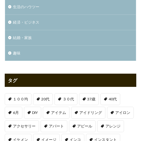
生活のハウツー
経済・ビジネス
結婚・家族
趣味
タグ
１００均
20代
３０代
37歳
40代
6月
DIY
アイテム
アイドリング
アイロン
アクセサリー
アパート
アピール
アレンジ
イケメン
イメージ
インコ
インスタント