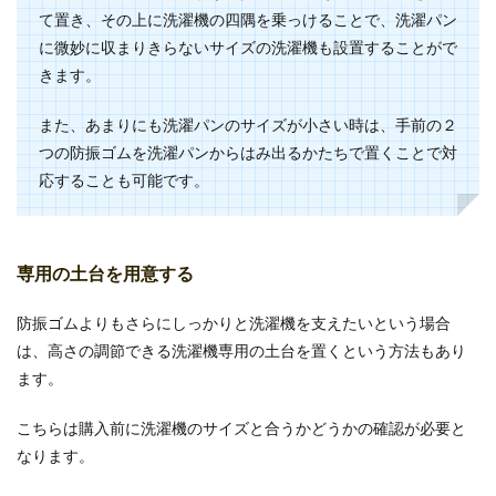
がありますが、全身黒のファッションはいかかで
て置き、その上に洗濯機の四隅を乗っけることで、洗濯パン
しょう。...
に微妙に収まりきらないサイズの洗濯機も設置することがで
きます。
メンズの髪型で、おじさんにも似合う
また、あまりにも洗濯パンのサイズが小さい時は、手前の２
髪型を知りたい
つの防振ゴムを洗濯パンからはみ出るかたちで置くことで対
応することも可能です。
メンズの髪型をしようと思った時に、その人がし
たい髪型にすることが第一に思われますが、それ
以上に気を付...
専用の土台を用意する
防振ゴムよりもさらにしっかりと洗濯機を支えたいという場合
ジーンズはベルトをしないとキマらな
は、高さの調節できる洗濯機専用の土台を置くという方法もあり
い？ベルトの選び方
ます。
ジーンズを履く時ベルトをしないという方は意外
こちらは購入前に洗濯機のサイズと合うかどうかの確認が必要と
といます。でもジーンズこそベルトをしないとキ
マら...
なります。