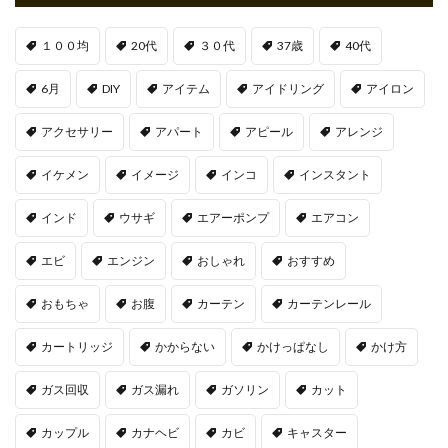
１００均
20代
３０代
37歳
40代
6月
DIY
アイテム
アイドリング
アイロン
アクセサリー
アパート
アピール
アレンジ
イケメン
イメージ
インコ
インスタント
インド
ウサギ
エアーポンプ
エアコン
エビ
エンジン
おしゃれ
おすすめ
おもちゃ
お腹
カーテン
カーテンレール
カートリッジ
かからない
かけっぱなし
かけ方
ガス回収
ガス漏れ
ガソリン
カット
カップル
カナヘビ
カビ
キャスター