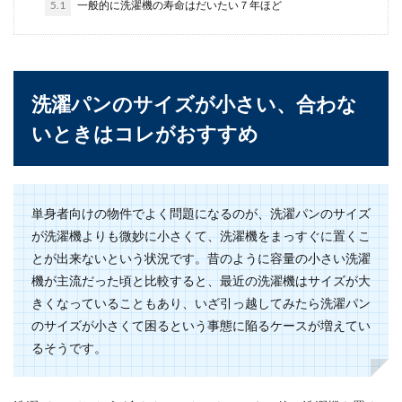
5.1
一般的に洗濯機の寿命はだいたい７年ほど
髭がおしゃれな外国人から学ぶ、格好
良い男の作り方
洗濯パンのサイズが小さい、合わな
髭がおしゃれな人を思い浮かべた時に、イケメン
の日本人の俳優を思い浮かべたという人も多いと
いときはコレがおすすめ
思いますが、...
単身者向けの物件でよく問題になるのが、洗濯パンのサイズ
ノースリーブニットは男ウケが良い！
が洗濯機よりも微妙に小さくて、洗濯機をまっすぐに置くこ
男の意見と着こなしのコツ
とが出来ないという状況です。昔のように容量の小さい洗濯
彼氏が居ない女性の中には、男ウケの良い洋服を
機が主流だった頃と比較すると、最近の洗濯機はサイズが大
身に着けることで恋人候補の男性を探したいと思
きくなっていることもあり、いざ引っ越してみたら洗濯パン
っている女性...
のサイズが小さくて困るという事態に陥るケースが増えてい
るそうです。
男性がいい匂いになる香水の選び方や