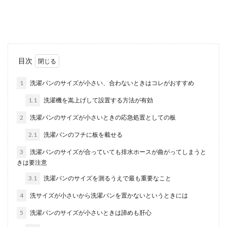
ていますが、おしゃれなフレームをかけても、
「なんだかしっ...
髭の剃り方が重要！おしゃれ度がアッ
目次
プする髭の剃り方とコツ
1
洗濯パンのサイズが小さい、合わないときはコレがおすすめ
いい加減な髭の剃り方をしてしまうと、おしゃれ
1.1
洗濯機を嵩上げして設置する方法が有効
とは程遠いただのだらしない髭面になってしまう
だけ。髭...
2
洗濯パンのサイズが小さいときの応急処置としての板
2.1
洗濯パンのフチに板を載せる
3
洗濯パンのサイズが合っていても排水ホースが曲がってしまうと
男性の短髪のスタイリングにワック
きは要注意
ス！使用方法のポイントを紹介
3.1
洗濯パンのサイズを測るうえで最も重要なこと
男性の短髪はスッキリとして爽やかな印象があり
4
洗サイズが小さいから洗濯パンを置かないというときには
ますよね。そしてスタイリングがしやすそうにも
見えます。...
5
洗濯パンのサイズが小さいときは諦めも肝心