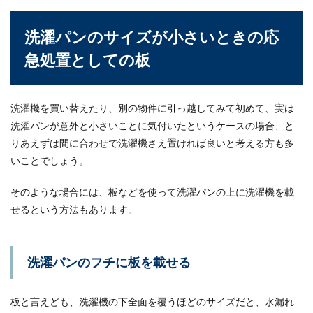
髪型に悩む男性必見！40代になっても
洗濯パンのサイズが小さいときの応
若く見えるコツを教えます
急処置としての板
男性も40代になると、髪の毛が薄くなってきたり
白髪が増えてきたりと髪の毛に関して悩む人も多
くなってく...
洗濯機を買い替えたり、別の物件に引っ越してみて初めて、実は
洗濯パンが意外と小さいことに気付いたというケースの場合、と
りあえずは間に合わせで洗濯機さえ置ければ良いと考える方も多
いことでしょう。
そのような場合には、板などを使って洗濯パンの上に洗濯機を載
せるという方法もあります。
洗濯パンのフチに板を載せる
板と言えども、洗濯機の下全面を覆うほどのサイズだと、水漏れ