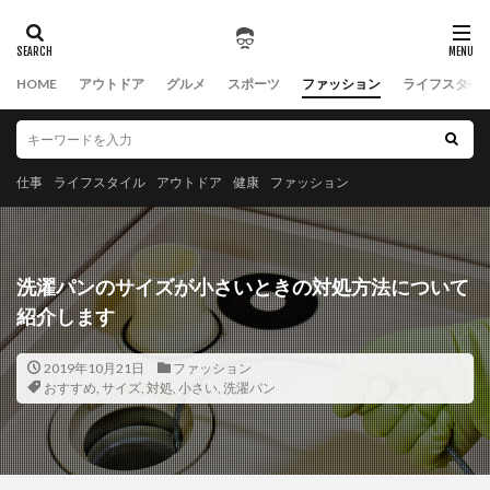
HOME
アウトドア
グルメ
スポーツ
ファッション
ライフスタイ
仕事
ライフスタイル
アウトドア
健康
ファッション
洗濯パンのサイズが小さいときの対処方法について
紹介します
2019年10月21日
ファッション
おすすめ
,
サイズ
,
対処
,
小さい
,
洗濯パン