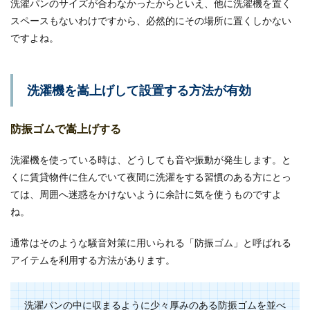
洗濯パンのサイズが合わなかったからといえ、他に洗濯機を置く
付け方をご紹介
スペースもないわけですから、必然的にその場所に置くしかない
ですよね。
モテる男性の条件として一番に来るのが「見た目
の格好良さ」だと思われますが、それだけを満た
すだけでは本...
洗濯機を嵩上げして設置する方法が有効
顔でかい男性は帽子が似合わない？似
防振ゴムで嵩上げする
合う帽子選びのポイント
洗濯機を使っている時は、どうしても音や振動が発生します。と
帽子はおしゃれアイテム！コーデに取り入れる
くに賃貸物件に住んでいて夜間に洗濯をする習慣のある方にとっ
と、全体の印象にグッと違いが出ます。しかし 顔
ては、周囲へ迷惑をかけないように余計に気を使うものですよ
でかい、頭が...
ね。
通常はそのような騒音対策に用いられる「防振ゴム」と呼ばれる
全身黒ファッションをださくみせない
アイテムを利用する方法があります。
コーデとおしゃれアイテム
ワントーンコーデはおしゃれの上級者という印象
洗濯パンの中に収まるように少々厚みのある防振ゴムを並べ