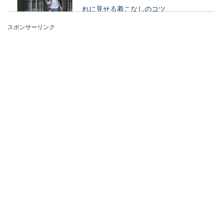
れに見せる着こなしのコツ
スポンサーリンク
男性の服装選びについて、40代でおしゃれが苦手
な男性はどんなアイテムを選んだらいいのか着こ
なしに悩む...
男のすね毛を薄くしたい！簡単にでき
る処理方法とポイントを紹介
男性の中には濃いすね毛を薄くしたいとお悩みの
人も多いのではないでしょうか？夏になるとハー
フパンツ...
顔が面長の人に似合うメガネやファッ
ションはコレ
メガネはおしゃれアイテムの一部として認識され