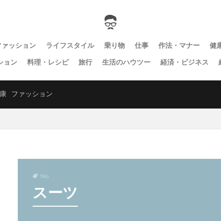
ファッション
ライフスタイル
乗り物
仕事
作法・マナー
健
ション
料理・レシピ
旅行
生活のハウツー
経済・ビジネス
康
ファッション
TAG
スーツ