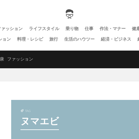
ファッション
ライフスタイル
乗り物
仕事
作法・マナー
健
ション
料理・レシピ
旅行
生活のハウツー
経済・ビジネス
康
ファッション
TAG
ヌマエビ