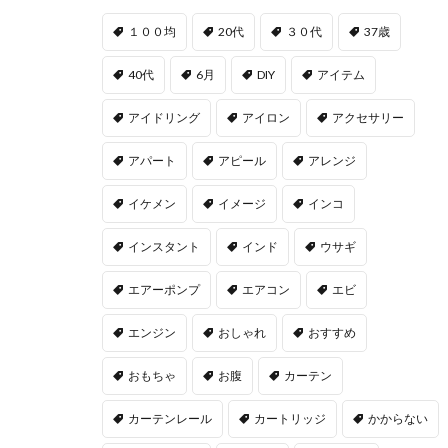
１００均
20代
３０代
37歳
40代
6月
DIY
アイテム
アイドリング
アイロン
アクセサリー
アパート
アピール
アレンジ
イケメン
イメージ
インコ
インスタント
インド
ウサギ
エアーポンプ
エアコン
エビ
エンジン
おしゃれ
おすすめ
おもちゃ
お腹
カーテン
カーテンレール
カートリッジ
かからない