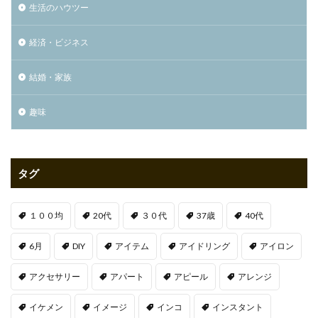
生活のハウツー
経済・ビジネス
結婚・家族
趣味
タグ
１００均
20代
３０代
37歳
40代
6月
DIY
アイテム
アイドリング
アイロン
アクセサリー
アパート
アピール
アレンジ
イケメン
イメージ
インコ
インスタント