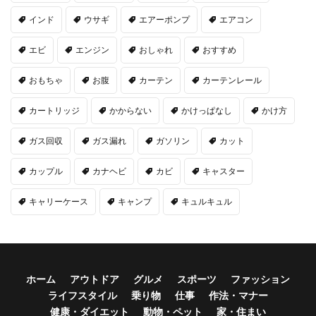
インド
ウサギ
エアーポンプ
エアコン
エビ
エンジン
おしゃれ
おすすめ
おもちゃ
お腹
カーテン
カーテンレール
カートリッジ
かからない
かけっぱなし
かけ方
ガス回収
ガス漏れ
ガソリン
カット
カップル
カナヘビ
カビ
キャスター
キャリーケース
キャンプ
キュルキュル
ホーム
アウトドア
グルメ
スポーツ
ファッション
ライフスタイル
乗り物
仕事
作法・マナー
健康・ダイエット
動物・ペット
家・住まい