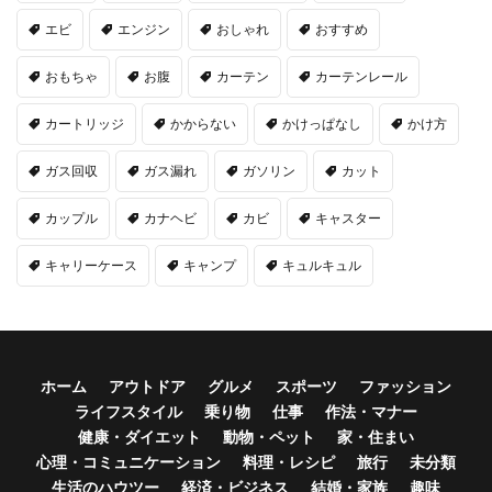
エビ
エンジン
おしゃれ
おすすめ
おもちゃ
お腹
カーテン
カーテンレール
カートリッジ
かからない
かけっぱなし
かけ方
ガス回収
ガス漏れ
ガソリン
カット
カップル
カナヘビ
カビ
キャスター
キャリーケース
キャンプ
キュルキュル
ホーム
アウトドア
グルメ
スポーツ
ファッション
ライフスタイル
乗り物
仕事
作法・マナー
健康・ダイエット
動物・ペット
家・住まい
心理・コミュニケーション
料理・レシピ
旅行
未分類
生活のハウツー
経済・ビジネス
結婚・家族
趣味