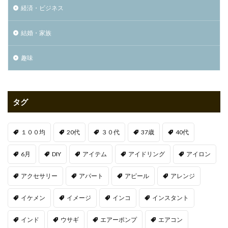
経済・ビジネス
結婚・家族
趣味
タグ
１００均
20代
３０代
37歳
40代
6月
DIY
アイテム
アイドリング
アイロン
アクセサリー
アパート
アピール
アレンジ
イケメン
イメージ
インコ
インスタント
インド
ウサギ
エアーポンプ
エアコン