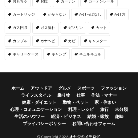
おもちゃ
お腹
カーテン
カーテンレール
カートリッジ
かからない
かけっぱなし
かけ方
ガス回収
ガス漏れ
ガソリン
カット
カップル
カナヘビ
カビ
キャスター
キャリーケース
キャンプ
キュルキュル
ホーム
アウトドア
グルメ
スポーツ
ファッション
ライフスタイル
乗り物
仕事
作法・マナー
健康・ダイエット
動物・ペット
家・住まい
心理・コミュニケーション
料理・レシピ
旅行
未分類
生活のハウツー
経済・ビジネス
結婚・家族
趣味
プライバシーポリシー
お問い合わせフォーム
© Copyright 2026
オヤジのメモログ
.