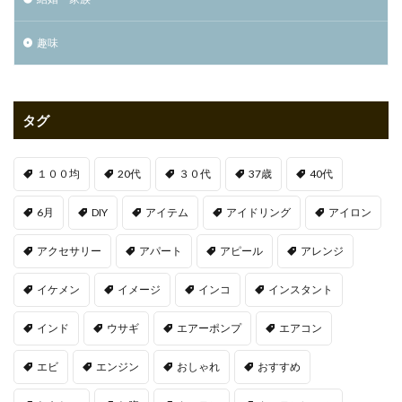
趣味
タグ
１００均
20代
３０代
37歳
40代
6月
DIY
アイテム
アイドリング
アイロン
アクセサリー
アパート
アピール
アレンジ
イケメン
イメージ
インコ
インスタント
インド
ウサギ
エアーポンプ
エアコン
エビ
エンジン
おしゃれ
おすすめ