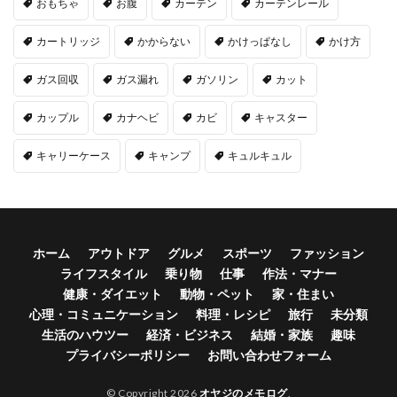
おもちゃ
お腹
カーテン
カーテンレール
カートリッジ
かからない
かけっぱなし
かけ方
ガス回収
ガス漏れ
ガソリン
カット
カップル
カナヘビ
カビ
キャスター
キャリーケース
キャンプ
キュルキュル
ホーム
アウトドア
グルメ
スポーツ
ファッション
ライフスタイル
乗り物
仕事
作法・マナー
健康・ダイエット
動物・ペット
家・住まい
心理・コミュニケーション
料理・レシピ
旅行
未分類
生活のハウツー
経済・ビジネス
結婚・家族
趣味
プライバシーポリシー
お問い合わせフォーム
© Copyright 2026
オヤジのメモログ
.