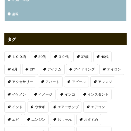
趣味
タグ
１００均
20代
３０代
37歳
40代
6月
DIY
アイテム
アイドリング
アイロン
アクセサリー
アパート
アピール
アレンジ
イケメン
イメージ
インコ
インスタント
インド
ウサギ
エアーポンプ
エアコン
エビ
エンジン
おしゃれ
おすすめ