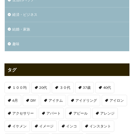
経済・ビジネス
結婚・家族
趣味
タグ
１００均
20代
３０代
37歳
40代
6月
DIY
アイテム
アイドリング
アイロン
アクセサリー
アパート
アピール
アレンジ
イケメン
イメージ
インコ
インスタント