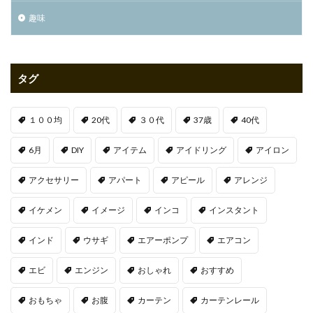
趣味
タグ
１００均
20代
３０代
37歳
40代
6月
DIY
アイテム
アイドリング
アイロン
アクセサリー
アパート
アピール
アレンジ
イケメン
イメージ
インコ
インスタント
インド
ウサギ
エアーポンプ
エアコン
エビ
エンジン
おしゃれ
おすすめ
おもちゃ
お腹
カーテン
カーテンレール