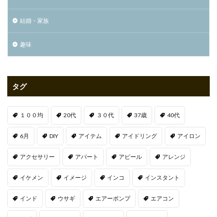
結婚・家族
趣味
タグ
１００均
20代
３０代
37歳
40代
6月
DIY
アイテム
アイドリング
アイロン
アクセサリー
アパート
アピール
アレンジ
イケメン
イメージ
インコ
インスタント
インド
ウサギ
エアーポンプ
エアコン