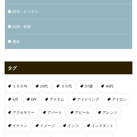
経済・ビジネス
結婚・家族
趣味
タグ
１００均
20代
３０代
37歳
40代
6月
DIY
アイテム
アイドリング
アイロン
アクセサリー
アパート
アピール
アレンジ
イケメン
イメージ
インコ
インスタント