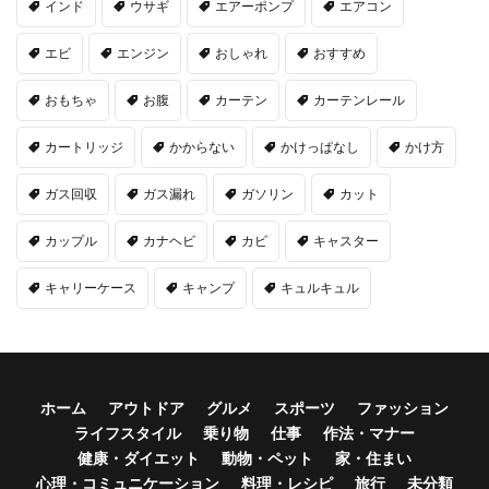
インド
ウサギ
エアーポンプ
エアコン
エビ
エンジン
おしゃれ
おすすめ
おもちゃ
お腹
カーテン
カーテンレール
カートリッジ
かからない
かけっぱなし
かけ方
ガス回収
ガス漏れ
ガソリン
カット
カップル
カナヘビ
カビ
キャスター
キャリーケース
キャンプ
キュルキュル
ホーム
アウトドア
グルメ
スポーツ
ファッション
ライフスタイル
乗り物
仕事
作法・マナー
健康・ダイエット
動物・ペット
家・住まい
心理・コミュニケーション
料理・レシピ
旅行
未分類