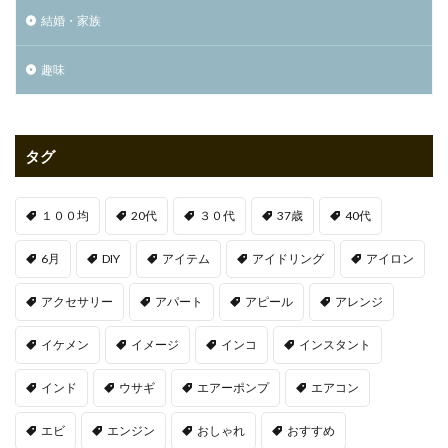
結婚・家族
趣味
タグ
１００均
20代
３０代
37歳
40代
6月
DIY
アイテム
アイドリング
アイロン
アクセサリー
アパート
アピール
アレンジ
イケメン
イメージ
インコ
インスタント
インド
ウサギ
エアーポンプ
エアコン
エビ
エンジン
おしゃれ
おすすめ