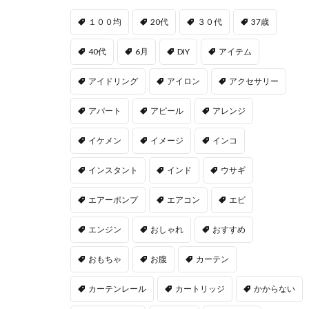
１００均
20代
３０代
37歳
40代
6月
DIY
アイテム
アイドリング
アイロン
アクセサリー
アパート
アピール
アレンジ
イケメン
イメージ
インコ
インスタント
インド
ウサギ
エアーポンプ
エアコン
エビ
エンジン
おしゃれ
おすすめ
おもちゃ
お腹
カーテン
カーテンレール
カートリッジ
かからない