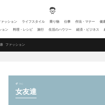
ファッション
ライフスタイル
乗り物
仕事
作法・マナー
健
ション
料理・レシピ
旅行
生活のハウツー
経済・ビジネス
康
ファッション
TAG
女友達