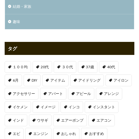
結婚・家族
趣味
タグ
１００均
20代
３０代
37歳
40代
6月
DIY
アイテム
アイドリング
アイロン
アクセサリー
アパート
アピール
アレンジ
イケメン
イメージ
インコ
インスタント
インド
ウサギ
エアーポンプ
エアコン
エビ
エンジン
おしゃれ
おすすめ