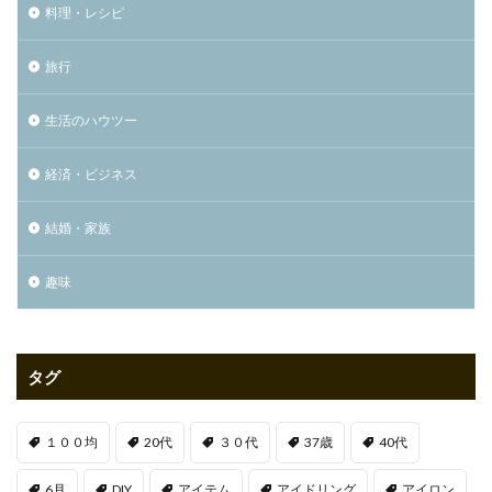
料理・レシピ
旅行
生活のハウツー
経済・ビジネス
結婚・家族
趣味
タグ
１００均
20代
３０代
37歳
40代
6月
DIY
アイテム
アイドリング
アイロン