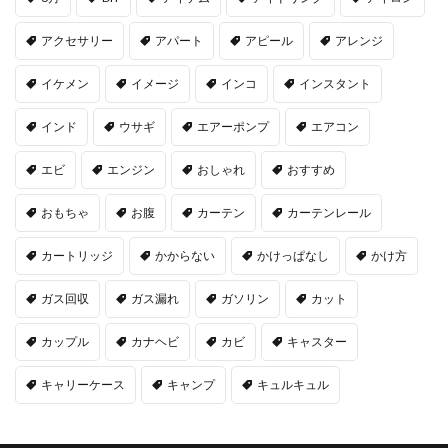
アクセサリー
アパート
アピール
アレンジ
イケメン
イメージ
インコ
インスタント
インド
ウサギ
エアーポンプ
エアコン
エビ
エンジン
おしゃれ
おすすめ
おもちゃ
お腹
カーテン
カーテンレール
カートリッジ
かからない
かけっぱなし
かけ方
ガス回収
ガス漏れ
ガソリン
カット
カップル
カナヘビ
カビ
キャスター
キャリーケース
キャンプ
キュルキュル