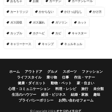
おもちゃ
お腹
カーテン
カーテンレール
カートリッジ
かからない
かけっぱなし
かけ方
ガス回収
ガス漏れ
ガソリン
カット
カップル
カナヘビ
カビ
キャスター
キャリーケース
キャンプ
キュルキュル
ホーム
アウトドア
グルメ
スポーツ
ファッション
ライフスタイル
乗り物
仕事
作法・マナー
健康・ダイエット
動物・ペット
家・住まい
心理・コミュニケーション
料理・レシピ
旅行
未分類
生活のハウツー
経済・ビジネス
結婚・家族
趣味
プライバシーポリシー
お問い合わせフォーム
© Copyright 2026
オヤジのメモログ
.