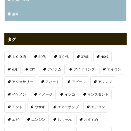
趣味
タグ
１００均
20代
３０代
37歳
40代
6月
DIY
アイテム
アイドリング
アイロン
アクセサリー
アパート
アピール
アレンジ
イケメン
イメージ
インコ
インスタント
インド
ウサギ
エアーポンプ
エアコン
エビ
エンジン
おしゃれ
おすすめ