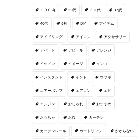
１００均
20代
３０代
37歳
40代
6月
DIY
アイテム
アイドリング
アイロン
アクセサリー
アパート
アピール
アレンジ
イケメン
イメージ
インコ
インスタント
インド
ウサギ
エアーポンプ
エアコン
エビ
エンジン
おしゃれ
おすすめ
おもちゃ
お腹
カーテン
カーテンレール
カートリッジ
かからない