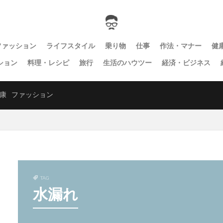
ファッション
ライフスタイル
乗り物
仕事
作法・マナー
健
ション
料理・レシピ
旅行
生活のハウツー
経済・ビジネス
康
ファッション
TAG
水漏れ