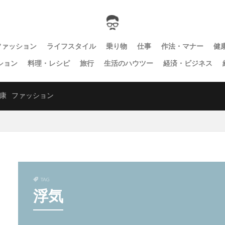
ファッション
ライフスタイル
乗り物
仕事
作法・マナー
健
ション
料理・レシピ
旅行
生活のハウツー
経済・ビジネス
康
ファッション
TAG
浮気