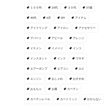
１００均
20代
３０代
37歳
40代
6月
DIY
アイテム
アイドリング
アイロン
アクセサリー
アパート
アピール
アレンジ
イケメン
イメージ
インコ
インスタント
インド
ウサギ
エアーポンプ
エアコン
エビ
エンジン
おしゃれ
おすすめ
おもちゃ
お腹
カーテン
カーテンレール
カートリッジ
かからない