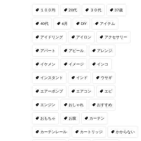
１００均
20代
３０代
37歳
40代
6月
DIY
アイテム
アイドリング
アイロン
アクセサリー
アパート
アピール
アレンジ
イケメン
イメージ
インコ
インスタント
インド
ウサギ
エアーポンプ
エアコン
エビ
エンジン
おしゃれ
おすすめ
おもちゃ
お腹
カーテン
カーテンレール
カートリッジ
かからない