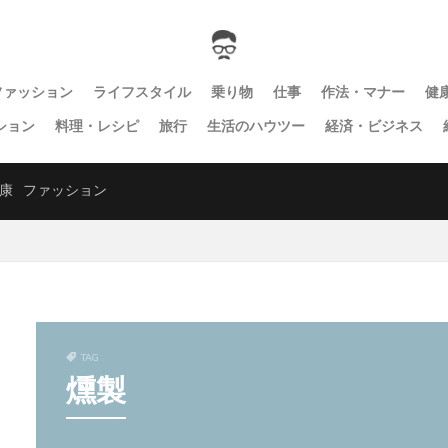
ファッション
ライフスタイル
乗り物
仕事
作法・マナー
健
ション
料理・レシピ
旅行
生活のハウツー
経済・ビジネス
康
ファッション
TAG
燻製