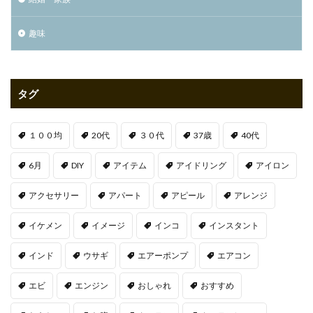
趣味
タグ
１００均
20代
３０代
37歳
40代
6月
DIY
アイテム
アイドリング
アイロン
アクセサリー
アパート
アピール
アレンジ
イケメン
イメージ
インコ
インスタント
インド
ウサギ
エアーポンプ
エアコン
エビ
エンジン
おしゃれ
おすすめ