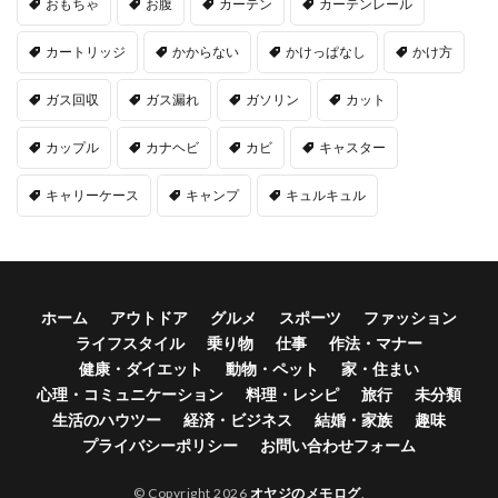
おもちゃ
お腹
カーテン
カーテンレール
カートリッジ
かからない
かけっぱなし
かけ方
ガス回収
ガス漏れ
ガソリン
カット
カップル
カナヘビ
カビ
キャスター
キャリーケース
キャンプ
キュルキュル
ホーム
アウトドア
グルメ
スポーツ
ファッション
ライフスタイル
乗り物
仕事
作法・マナー
健康・ダイエット
動物・ペット
家・住まい
心理・コミュニケーション
料理・レシピ
旅行
未分類
生活のハウツー
経済・ビジネス
結婚・家族
趣味
プライバシーポリシー
お問い合わせフォーム
© Copyright 2026
オヤジのメモログ
.