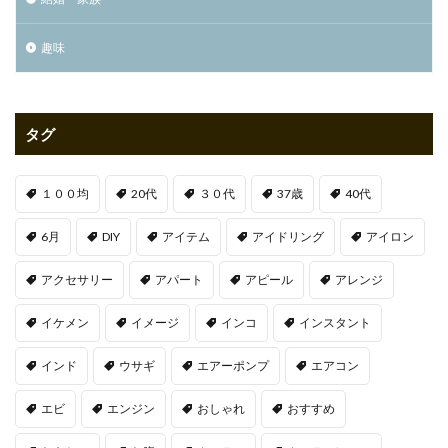
趣味
タグ
１００均
20代
３０代
37歳
40代
6月
DIY
アイテム
アイドリング
アイロン
アクセサリー
アパート
アピール
アレンジ
イケメン
イメージ
インコ
インスタント
インド
ウサギ
エアーポンプ
エアコン
エビ
エンジン
おしゃれ
おすすめ