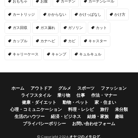
おもちゃ
お腹
カーテン
カーテンレール
カートリッジ
かからない
かけっぱなし
かけ方
ガス回収
ガス漏れ
ガソリン
カット
カップル
カナヘビ
カビ
キャスター
キャリーケース
キャンプ
キュルキュル
ホーム
アウトドア
グルメ
スポーツ
ファッション
ライフスタイル
乗り物
仕事
作法・マナー
健康・ダイエット
動物・ペット
家・住まい
心理・コミュニケーション
料理・レシピ
旅行
未分類
生活のハウツー
経済・ビジネス
結婚・家族
趣味
プライバシーポリシー
お問い合わせフォーム
© Copyright 2026
オヤジのメモログ
.