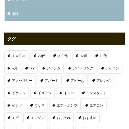
趣味
タグ
１００均
20代
３０代
37歳
40代
6月
DIY
アイテム
アイドリング
アイロン
アクセサリー
アパート
アピール
アレンジ
イケメン
イメージ
インコ
インスタント
インド
ウサギ
エアーポンプ
エアコン
エビ
エンジン
おしゃれ
おすすめ