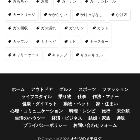
おもちゃ
お腹
カーテン
カーテンレール
カートリッジ
かからない
かけっぱなし
かけ方
ガス回収
ガス漏れ
ガソリン
カット
カップル
カナヘビ
カビ
キャスター
キャリーケース
キャンプ
キュルキュル
ホーム
アウトドア
グルメ
スポーツ
ファッション
ライフスタイル
乗り物
仕事
作法・マナー
健康・ダイエット
動物・ペット
家・住まい
心理・コミュニケーション
料理・レシピ
旅行
未分類
生活のハウツー
経済・ビジネス
結婚・家族
趣味
プライバシーポリシー
お問い合わせフォーム
© Copyright 2026
オヤジのメモログ
.