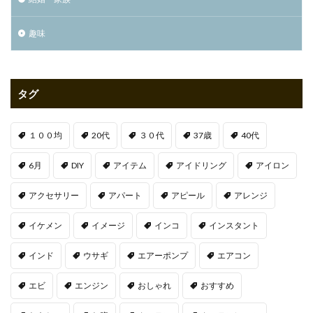
趣味
タグ
１００均
20代
３０代
37歳
40代
6月
DIY
アイテム
アイドリング
アイロン
アクセサリー
アパート
アピール
アレンジ
イケメン
イメージ
インコ
インスタント
インド
ウサギ
エアーポンプ
エアコン
エビ
エンジン
おしゃれ
おすすめ