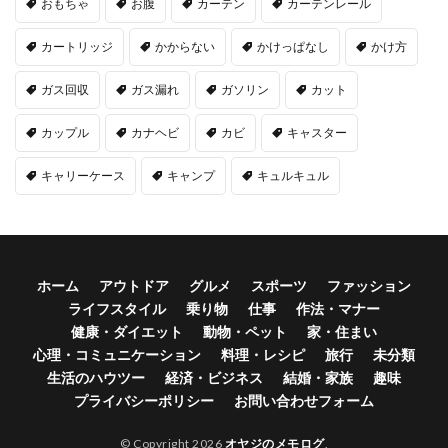
おもちゃ
お腹
カーテン
カーテンレール
カートリッジ
かからない
かけっぱなし
かけ方
ガス回収
ガス漏れ
ガソリン
カット
カップル
カナヘビ
カビ
キャスター
キャリーケース
キャンプ
キュルキュル
ホーム
アウトドア
グルメ
スポーツ
ファッション
ライフスタイル
乗り物
仕事
作法・マナー
健康・ダイエット
動物・ペット
家・住まい
心理・コミュニケーション
料理・レシピ
旅行
未分類
生活のハウツー
経済・ビジネス
結婚・家族
趣味
プライバシーポリシー
お問い合わせフォーム
© Copyright 2026
オヤジのメモログ
.