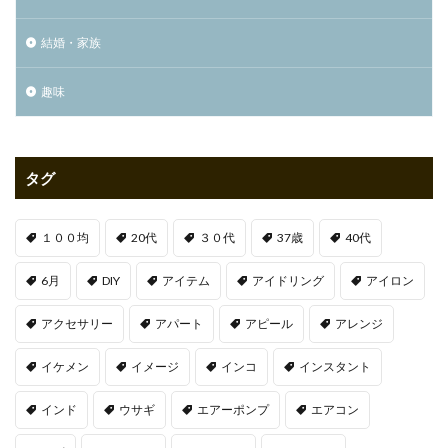
結婚・家族
趣味
タグ
１００均
20代
３０代
37歳
40代
6月
DIY
アイテム
アイドリング
アイロン
アクセサリー
アパート
アピール
アレンジ
イケメン
イメージ
インコ
インスタント
インド
ウサギ
エアーポンプ
エアコン