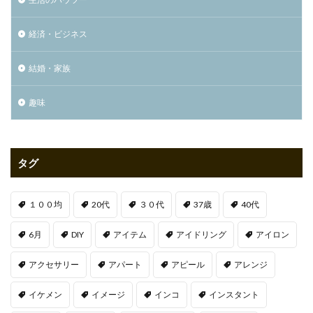
経済・ビジネス
結婚・家族
趣味
タグ
１００均
20代
３０代
37歳
40代
6月
DIY
アイテム
アイドリング
アイロン
アクセサリー
アパート
アピール
アレンジ
イケメン
イメージ
インコ
インスタント