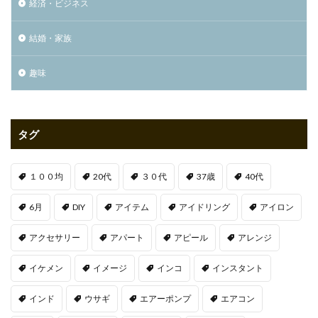
経済・ビジネス
結婚・家族
趣味
タグ
１００均
20代
３０代
37歳
40代
6月
DIY
アイテム
アイドリング
アイロン
アクセサリー
アパート
アピール
アレンジ
イケメン
イメージ
インコ
インスタント
インド
ウサギ
エアーポンプ
エアコン