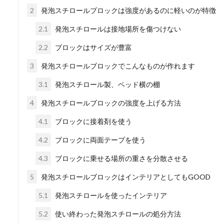
2
発泡スチロールブロックは強度があるのに軽いのが特徴
2.1
発泡スチロールは接地場所を傷つけない
雑草のトゲが刺さって
2.2
ブロックはサイズが豊富
暖かくなってくると、庭の雑
3
発泡スチロールブロックでこんなものが作れます
で雑草...
3.1
発泡スチロール製、ベッド横の棚
4
発泡スチロールブロックの強度を上げる方法
トイレの壁紙の黄ばみ
4.1
ブロックに接着剤を使う
4.2
ブロックに両面テープを使う
トイレの壁紙に黄ばみがあり
の用の足し方を...
4.3
ブロックに乗せる場所の重さを分散させる
5
発泡スチロールブロックはインテリアとしてもGOOD
5.1
発泡スチロールを使ったインテリア
家の外壁を掃除したい
5.2
使い終わった発泡スチロールの処分方法
一軒家に住み始めて５年、な