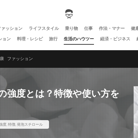
ファッション
ライフスタイル
乗り物
仕事
作法・マナー
健
ション
料理・レシピ
旅行
生活のハウツー
経済・ビジネス
康
ファッション
の強度とは？特徴や使い方を
強度
,
特徴
,
発泡スチロール