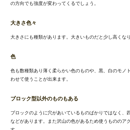
の方向でも強度が変わってくるでしょう。
ラップが電子レンジで
大きさ色々
食品の乾燥を防ぐ、レンジで
大きさにも種類があります。大きいものだと少し高くな
電子レ...
色
厚生年金と国民年金の
色も数種類あり薄く柔らかい色のものや、黒、白のモノ
わせて使うことが出来ます。
厚生年金と国民年金の両方も
には気にならな...
ブロック型以外のものもある
ブロックのように穴があいているものばかりではなく、
台風の速度が変わるの
などがあります。また沢山の色があるため使うもののア
台風の速度がいつも変わる理
す。