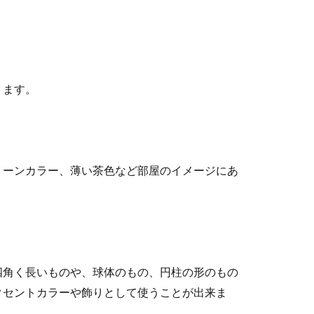
溶ける事態に。対処法とラップの使い分け方
温める時などラップは毎日の生活に欠かせない物ですね。ですが、
ります。
両方もらえる人とは？年金の受け取り方
トーンカラー、薄い茶色など部屋のイメージにあ
らえるのはどのような人なのでしょうか？年金を支払っているとき
四角く長いものや、球体のもの、円柱の形のもの
はナゼ？台風の速度が変化する理由とは
クセントカラーや飾りとして使うことが出来ま
由にはどのようなものがあるのでしょうか？できれば、来ないでほ