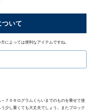
について
い方によっては便利なアイテムですね。
スの大きさについて。
て、いろいろなものを用意する必要がありますよね。 その中で
ム～７０キログラムくらいまでのものを乗せて使
もう少し重くても大丈夫でしょう。またブロック