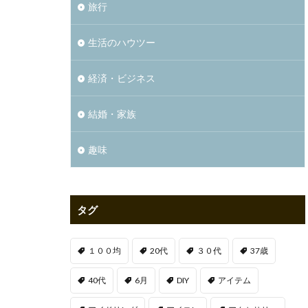
旅行
生活のハウツー
経済・ビジネス
結婚・家族
趣味
タグ
１００均
20代
３０代
37歳
40代
6月
DIY
アイテム