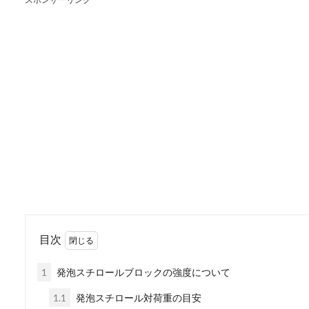
革靴のヒビ割れを自分
履き慣れたお気に入りの革靴
う場合もありま...
バーベキューコンロの
楽しいバーベキューの後に待
キューコン...
目次
鉄のフライパンがくっ
1
発泡スチロールブロックの強度について
料理の時に使うフライパン。
いたり...
1.1
発泡スチロール対荷重の目安