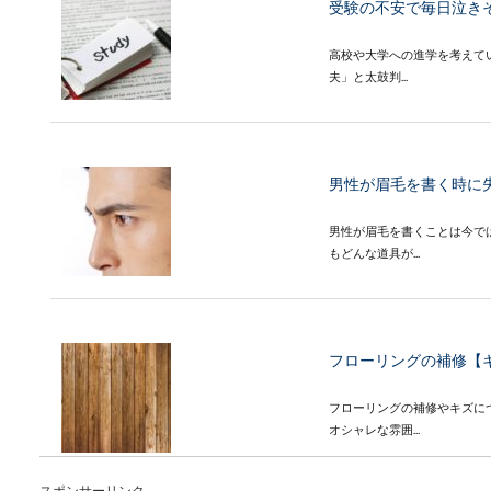
受験の不安で毎日泣き
高校や大学への進学を考えて
夫」と太鼓判...
男性が眉毛を書く時に
男性が眉毛を書くことは今で
もどんな道具が...
フローリングの補修【
フローリングの補修やキズに
オシャレな雰囲...
スポンサーリンク