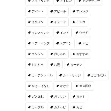
アイドリング
アイロン
アクセサリー
アパート
アピール
アレンジ
イケメン
イメージ
インコ
インスタント
インド
ウサギ
エアーポンプ
エアコン
エビ
エンジン
おしゃれ
おすすめ
おもちゃ
お腹
カーテン
カーテンレール
カートリッジ
かからない
かけっぱなし
かけ方
ガス回収
ガス漏れ
ガソリン
カット
カップル
カナヘビ
カビ