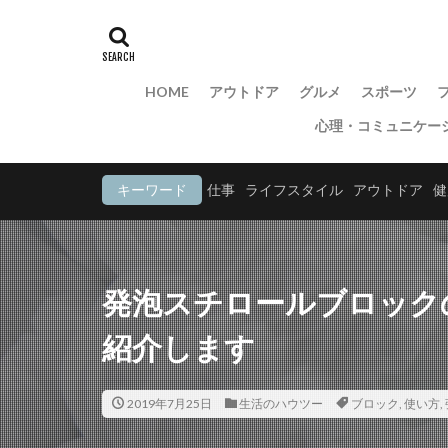
HOME
アウトドア
グルメ
スポーツ
心理・コミュニケー
キーワード
仕事
ライフスタイル
アウトドア
健
発泡スチロールブロック
紹介します
2019年7月25日
生活のハウツー
ブロック
,
使い方
,