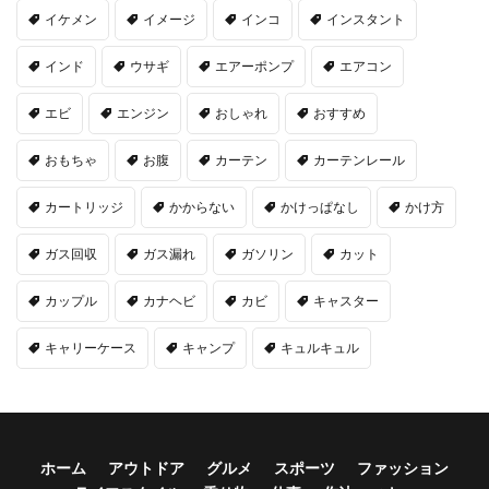
イケメン
イメージ
インコ
インスタント
インド
ウサギ
エアーポンプ
エアコン
エビ
エンジン
おしゃれ
おすすめ
おもちゃ
お腹
カーテン
カーテンレール
カートリッジ
かからない
かけっぱなし
かけ方
ガス回収
ガス漏れ
ガソリン
カット
カップル
カナヘビ
カビ
キャスター
キャリーケース
キャンプ
キュルキュル
ホーム
アウトドア
グルメ
スポーツ
ファッション