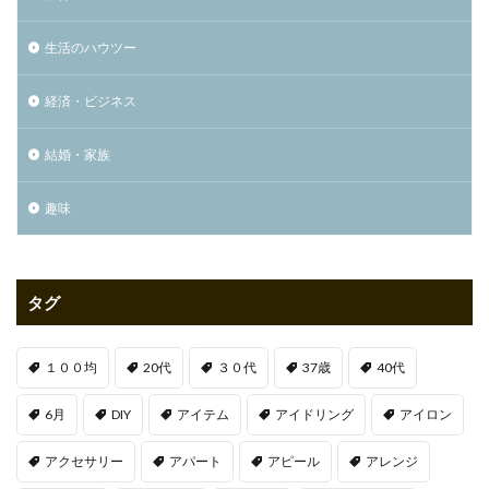
生活のハウツー
経済・ビジネス
結婚・家族
趣味
タグ
１００均
20代
３０代
37歳
40代
6月
DIY
アイテム
アイドリング
アイロン
アクセサリー
アパート
アピール
アレンジ